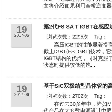
文将介绍如果利用全桥逆变器拓
第2代FS SA T IGBT在
19
2017-06
浏览次数：2295次 Tag：
高压IGBT的性能显著提高
截止IGBT(FS IGBT)技术，
IGBT结构的优点，同时克服了
状态时提供较低的饱...
基于SiC双极结型晶体管的
19
2017-06
浏览次数：2702次 Tag：
在过去30多年中，诸如MOS
代产品在大多数电源设计中逐