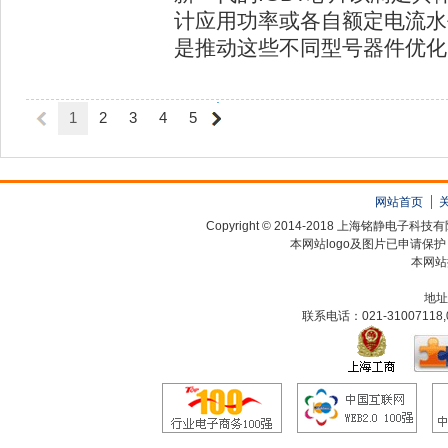
计应用功率或各自额定电流水
是推动这些不同型号器件优化的
1
2
3
4
5
网站首页
Copyright © 2014-2018 上海铭静电
本网站logo及图片已申请保
本网站
地址
联系电话：021-31007118,0