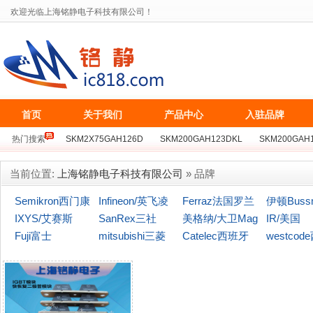
欢迎光临上海铭静电子科技有限公司！
首页
关于我们
产品中心
入驻品牌
热门搜索
SKM2X75GAH126D
SKM200GAH123DKL
SKM200GAH
BSM75GB128D
SKKT162/16E
MCC162-16IO1
MZC300TS120S
当前位置:
上海铭静电子科技有限公司
» 品牌
Semikron西门康
Infineon/英飞凌
Ferraz法国罗兰
伊顿Buss
IXYS/艾赛斯
SanRex三社
美格纳/大卫Mag
(博仕曼)
IR/美国
Fuji富士
mitsubishi三菱
naChip
Catelec西班牙
westcod