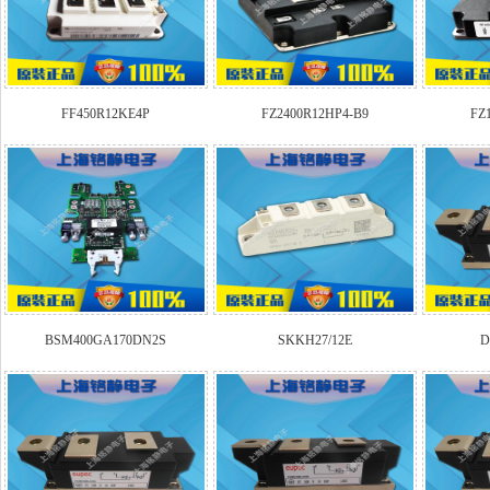
FF450R12KE4P
FZ2400R12HP4-B9
FZ
BSM400GA170DN2S
SKKH27/12E
D