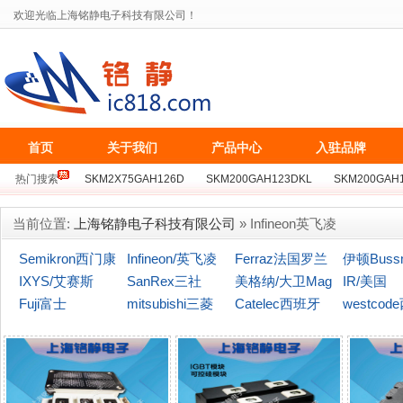
欢迎光临上海铭静电子科技有限公司！
首页
关于我们
产品中心
入驻品牌
热门搜索
SKM2X75GAH126D
SKM200GAH123DKL
SKM200GAH
BSM75GB128D
SKKT162/16E
MCC162-16IO1
MZC300TS120S
当前位置:
上海铭静电子科技有限公司
» Infineon英飞凌
Semikron西门康
Infineon/英飞凌
Ferraz法国罗兰
伊顿Buss
IXYS/艾赛斯
SanRex三社
美格纳/大卫Mag
(博仕曼)
IR/美国
Fuji富士
mitsubishi三菱
naChip
Catelec西班牙
westcod