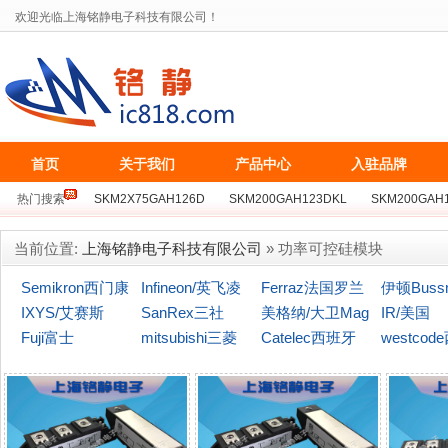
欢迎光临上海铭静电子科技有限公司！
首页
关于我们
产品中心
入驻品牌
热门搜索
SKM2X75GAH126D
SKM200GAH123DKL
SKM200GAH
BSM75GB128D
SKKT162/16E
MCC162-16IO1
MZC300TS120S
当前位置:
上海铭静电子科技有限公司
» 功率可控硅模块
Semikron西门康
Infineon/英飞凌
Ferraz法国罗兰
伊顿Buss
IXYS/艾赛斯
SanRex三社
美格纳/大卫Mag
(博仕曼)
IR/美国
Fuji富士
mitsubishi三菱
naChip
Catelec西班牙
westcod