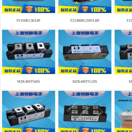
FF450R12KE4P
FZ2400R12HP4-B9
FZ
MZK400TS60S
MZK400TS120S
M