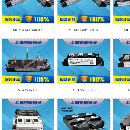
MCMA140P1400TA
MCMA140P1800TA
MC
STA150AA30
MCC95-16IOB
M