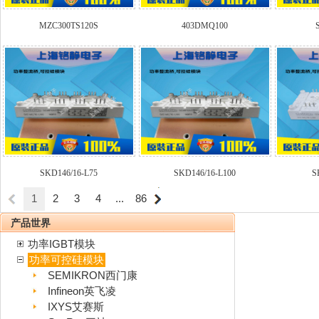
MZC300TS120S
403DMQ100
SKD146/16-L75
SKD146/16-L100
S
1
2
3
4
...
86
产品世界
功率IGBT模块
功率可控硅模块
SEMIKRON西门康
Infineon英飞凌
IXYS艾赛斯