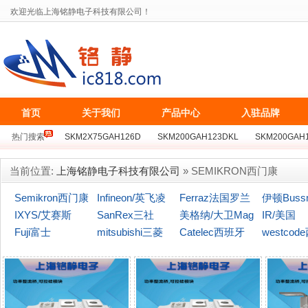
欢迎光临上海铭静电子科技有限公司！
首页
关于我们
产品中心
入驻品牌
热门搜索
SKM2X75GAH126D
SKM200GAH123DKL
SKM200GAH
BSM75GB128D
SKKT162/16E
MCC162-16IO1
MZC300TS120S
当前位置:
上海铭静电子科技有限公司
» SEMIKRON西门康
Semikron西门康
Infineon/英飞凌
Ferraz法国罗兰
伊顿Buss
IXYS/艾赛斯
SanRex三社
美格纳/大卫Mag
(博仕曼)
IR/美国
Fuji富士
mitsubishi三菱
naChip
Catelec西班牙
westcod