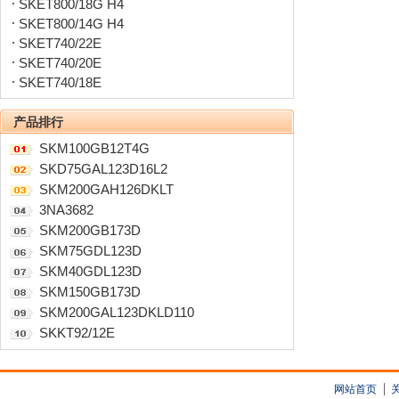
SKET800/18G H4
SKET800/14G H4
SKET740/22E
SKET740/20E
SKET740/18E
产品排行
SKM100GB12T4G
SKD75GAL123D16L2
SKM200GAH126DKLT
3NA3682
SKM200GB173D
SKM75GDL123D
SKM40GDL123D
SKM150GB173D
SKM200GAL123DKLD110
SKKT92/12E
网站首页