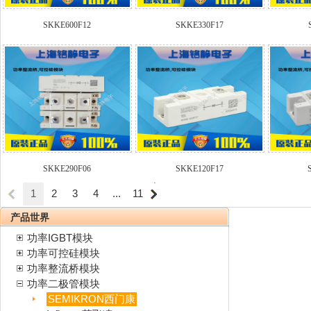
SKKE600F12
SKKE330F17
SKKE290F06
SKKE120F17
1
2
3
4
...
11
产品世界
功率IGBT模块
功率可控硅模块
功率整流桥模块
功率二极管模块
SEMIKRON西门康