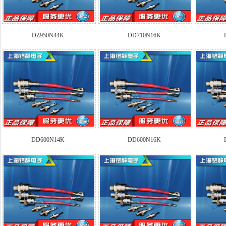
DZ950N44K
DD710N16K
DD600N14K
DD600N16K