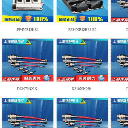
FF450R12KE4
FZ2400R12HE4-B9
DZ1070N22K
DZ1070N26K