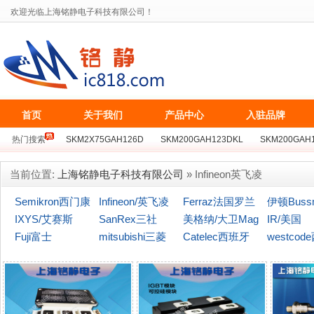
欢迎光临上海铭静电子科技有限公司！
首页
关于我们
产品中心
入驻品牌
热门搜索
SKM2X75GAH126D
SKM200GAH123DKL
SKM200GAH
BSM75GB128D
SKKT162/16E
MCC162-16IO1
MZC300TS120S
当前位置:
上海铭静电子科技有限公司
» Infineon英飞凌
Semikron西门康
Infineon/英飞凌
Ferraz法国罗兰
伊顿Buss
IXYS/艾赛斯
SanRex三社
美格纳/大卫Mag
(博仕曼)
IR/美国
Fuji富士
mitsubishi三菱
naChip
Catelec西班牙
westcod