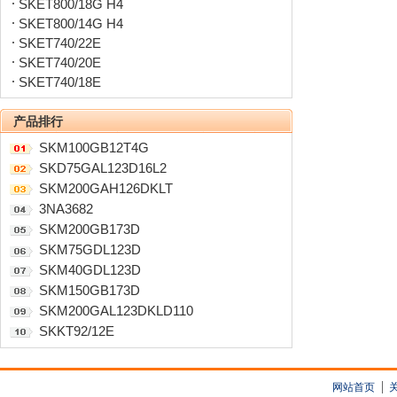
SKET800/18G H4
SKET800/14G H4
SKET740/22E
SKET740/20E
SKET740/18E
产品排行
SKM100GB12T4G
SKD75GAL123D16L2
SKM200GAH126DKLT
3NA3682
SKM200GB173D
SKM75GDL123D
SKM40GDL123D
SKM150GB173D
SKM200GAL123DKLD110
SKKT92/12E
网站首页