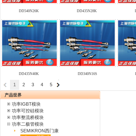
DD540N26K
DD435N28K
DD435N40K
DD340N16S
1
2
3
4
5
产品世界
功率IGBT模块
功率可控硅模块
功率整流桥模块
功率二极管模块
SEMIKRON西门康